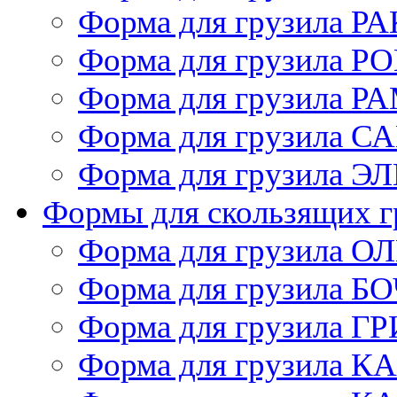
Форма для грузила Р
Форма для грузила Р
Форма для грузила 
Форма для грузила 
Форма для грузила 
Формы для скользящих г
Форма для грузила
Форма для грузила
Форма для грузила
Форма для грузил