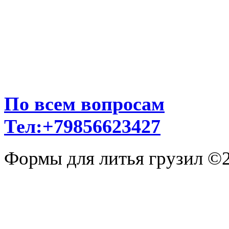
По всем вопросам
Тел:+79856623427
Формы для литья грузил ©2