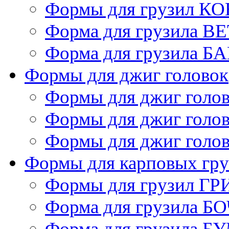
Формы для грузил К
Форма для грузила 
Форма для грузила 
Формы для джиг головок
Формы для джиг гол
Формы для джиг гол
Формы для джиг гол
Формы для карповых гру
Формы для грузил Г
Форма для грузила 
Форма для грузила Б