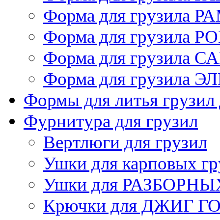
Форма для грузила
Форма для грузила
Форма для грузила
Форма для грузила
Формы для литья грузил 
Фурнитура для грузил
Вертлюги для грузил
Ушки для карповых гр
Ушки для РАЗБОРН
Крючки для ДЖИГ 