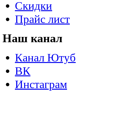
Скидки
Прайс лист
Наш канал
Канал Ютуб
ВК
Инстаграм