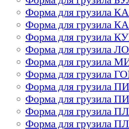
Форма для грузила
Форма для грузила 
Форма для грузила К
Форма для грузила 
Форма для грузила 
Форма для грузила 
Форма для грузила П
Форма для грузила 
Форма для грузила 
Форма для грузила