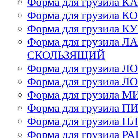
Форма для грузила
Форма для грузила
Форма для грузила
Форма для грузила
СКОЛЬЗЯЩИЙ
Форма для грузила
Форма для грузила
Форма для грузила
Форма для грузила
Форма для грузила
Форма для грузила