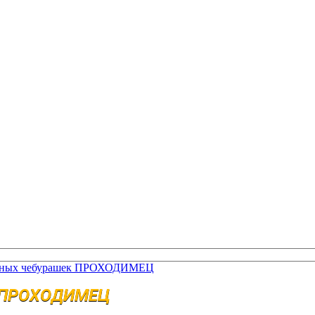
орных чебурашек ПРОХОДИМЕЦ
 ПРОХОДИМЕЦ