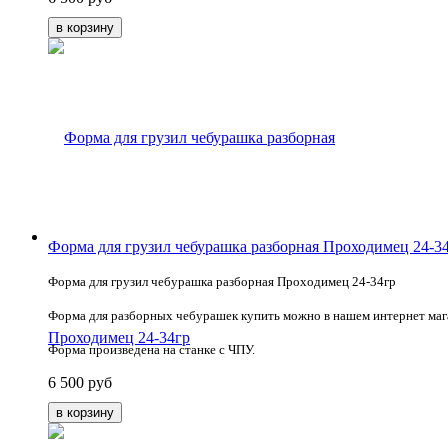
Форма для грузил чебурашка разборная Проходимец 24-3
Форма для грузил чебурашка разборная Проходимец 24-34гр
Форма для разборных чебурашек купить можно в нашем интернет маг
Форма произведена на станке с ЧПУ.
6 500
руб