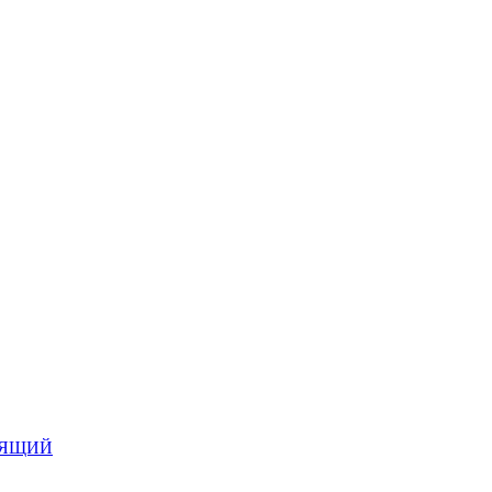
ЬЗЯЩИЙ