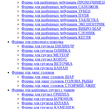
Форма для разборных чебурашек ПРОХОДИМЕЦ
Формы для разборных чебурашек САПОЖОК
Формы для разборных чебурашек ЗУБЕЦ
Формы для разборных чебурашек ПУЛЯ
Формы для разборных чебурашек ТАБЛЕТКА
Формы для разборных чебурашек ЭКСЦЕНТРИК
Формы для разборных чебурашек ВИБРО ШАР
Формы для разборных чебурашек СЛОНИК
Формы для разборных чебурашек КЕГЛЯ
Формы для отводного поводка
Формы для грузила ЦИЛИНДР
Форма для грузила ОЛИВКА
Формы для грузил МЕТЕОР
Формы для грузил КОНУС
Форма для грузила ВЕТОЧКА
Форма для грузила БАНАН
Формы для джиг головок
Формы для джиг головок ШАР
Формы для джиг головок ГОЛОВА РЫБЫ
Формы для джиг головок СТОЯЧИЙ ДЖИГ
Формы для карповых грузил с ушком
Формы для грузил ГРИППА
Форма для грузила БОЧОНОК
Форма для грузила БУЛАВА
Форма для грузила КАМЕШЕК