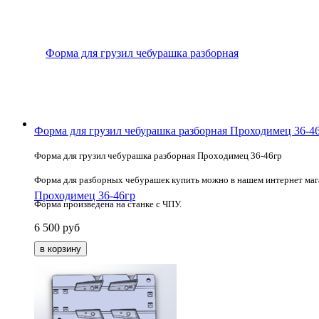
Форма для грузил чебурашка разборная Проходимец 36-4
Форма для грузил чебурашка разборная Проходимец 36-46гр
Форма для разборных чебурашек купить можно в нашем интернет маг
Форма произведена на станке с ЧПУ.
6 500
руб