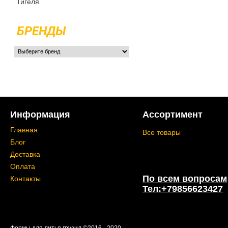
Тигеля
БРЕНДЫ
Информация
Ассортимент
Главная
Все товары
Блог
Доставка
Оплата
По всем вопросам
Контакты
Тел:+79856623427