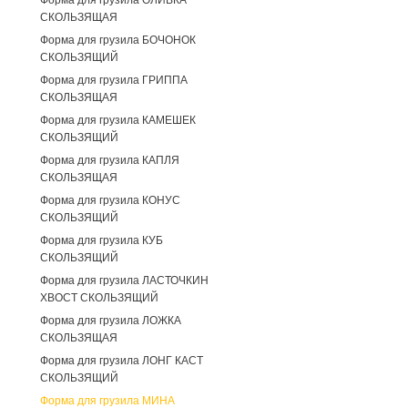
Форма для грузила ОЛИВКА
СКОЛЬЗЯЩАЯ
Форма для грузила БОЧОНОК
СКОЛЬЗЯЩИЙ
Форма для грузила ГРИППА
СКОЛЬЗЯЩАЯ
Форма для грузила КАМЕШЕК
СКОЛЬЗЯЩИЙ
Форма для грузила КАПЛЯ
СКОЛЬЗЯЩАЯ
Форма для грузила КОНУС
СКОЛЬЗЯЩИЙ
Форма для грузила КУБ
СКОЛЬЗЯЩИЙ
Форма для грузила ЛАСТОЧКИН
ХВОСТ СКОЛЬЗЯЩИЙ
Форма для грузила ЛОЖКА
СКОЛЬЗЯЩАЯ
Форма для грузила ЛОНГ КАСТ
СКОЛЬЗЯЩИЙ
Форма для грузила МИНА