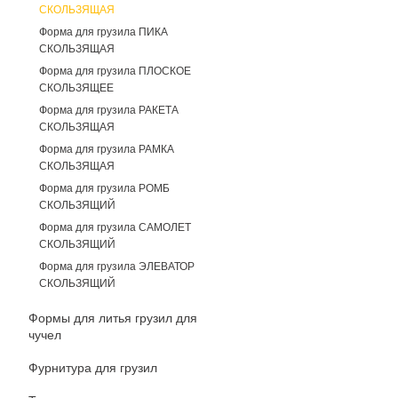
СКОЛЬЗЯЩАЯ
Форма для грузила ПИКА
СКОЛЬЗЯЩАЯ
Форма для грузила ПЛОСКОЕ
СКОЛЬЗЯЩЕЕ
Форма для грузила РАКЕТА
СКОЛЬЗЯЩАЯ
Форма для грузила РАМКА
СКОЛЬЗЯЩАЯ
Форма для грузила РОМБ
СКОЛЬЗЯЩИЙ
Форма для грузила САМОЛЕТ
СКОЛЬЗЯЩИЙ
Форма для грузила ЭЛЕВАТОР
СКОЛЬЗЯЩИЙ
Формы для литья грузил для
чучел
Фурнитура для грузил