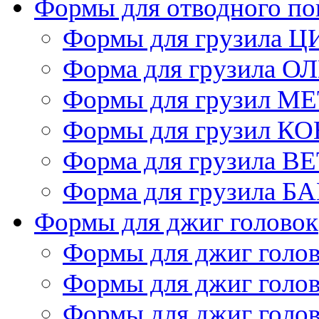
Формы для отводного по
Формы для грузила 
Форма для грузила 
Формы для грузил М
Формы для грузил К
Форма для грузила 
Форма для грузила 
Формы для джиг головок
Формы для джиг гол
Формы для джиг гол
Формы для джиг гол