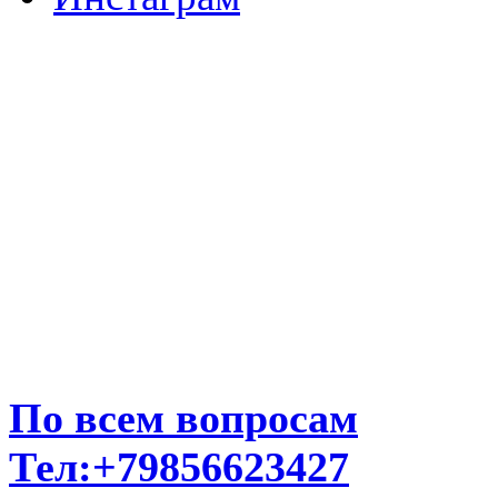
По всем вопросам
Тел:+79856623427