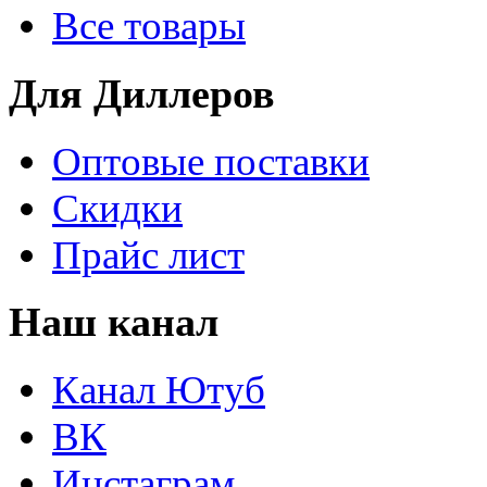
Все товары
Для Диллеров
Оптовые поставки
Скидки
Прайс лист
Наш канал
Канал Ютуб
ВК
Инстаграм