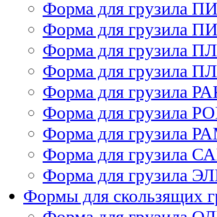
Форма для грузила П
Форма для грузила 
Форма для грузила 
Форма для грузила
Форма для грузила Р
Форма для грузила Р
Форма для грузила 
Форма для грузила 
Форма для грузила 
Формы для скользящих г
Форма для грузила